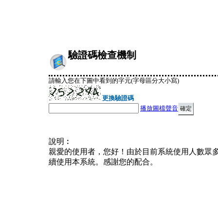
驗證碼檢查機制
請輸入您在下圖中看到的字元(字母區分大小寫)
更換驗證碼
播放圖檔聲音
說明︰
親愛的使用者，您好！由於目前系統使用人數眾
續使用本系統。感謝您的配合。