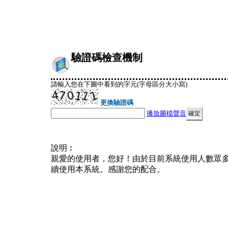
驗證碼檢查機制
請輸入您在下圖中看到的字元(字母區分大小寫)
更換驗證碼
播放圖檔聲音
說明︰
親愛的使用者，您好！由於目前系統使用人數眾
續使用本系統。感謝您的配合。