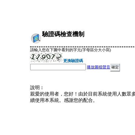
驗證碼檢查機制
請輸入您在下圖中看到的字元(字母區分大小寫)
更換驗證碼
播放圖檔聲音
說明︰
親愛的使用者，您好！由於目前系統使用人數眾
續使用本系統。感謝您的配合。