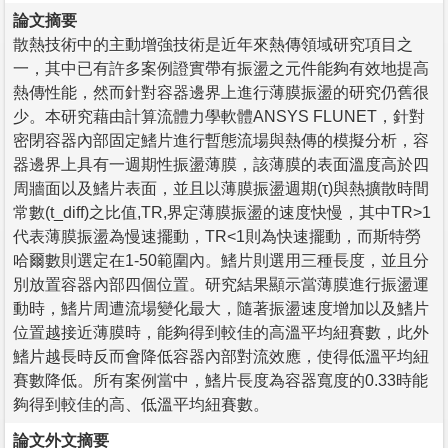
論文摘要
散熱技術中的主動增強技術是近年來熱傳領域研究項目之
一，其中已有許多案例證實帶有振盪之元件能夠有效地提高
熱傳性能，然而針對容器邊界上進行薄膜振盪的研究仍舊很
少。本研究藉由計算流體力學軟體ANSYS FLUNET，針對
密閉容器內部固定鰭片進行暫態流場與熱傳的模擬分析，容
器邊界上具有一週期性振盪薄膜，該薄膜的表面溫度高於四
周牆面以及鰭片表面，並且以薄膜振盪週期(τ)與熱擴散時間
常數(t_diff)之比值,TR,界定薄膜振盪的速度快慢，其中TR>1
代表薄膜振盪為慢速擺動，TR<1則為快速擺動，而斯特勞
哈爾數則選定在1-50範圍內。鰭片則選用三種長度，並且分
別放置容器內部四個位置。研究結果顯示當薄膜進行振盪運
動時，鰭片周遭流場變化最大，隨著振盪速度增加以及鰭片
位置越接近薄膜時，能夠得到較佳的高溫平均紐賽數，此外
鰭片越長時反而會降低容器內部對流效應，使得低溫平均紐
賽數降低。所有案例當中，鰭片長度為容器寬度的0.33時能
夠得到較佳的高、低溫平均紐賽數。
論文外文摘要