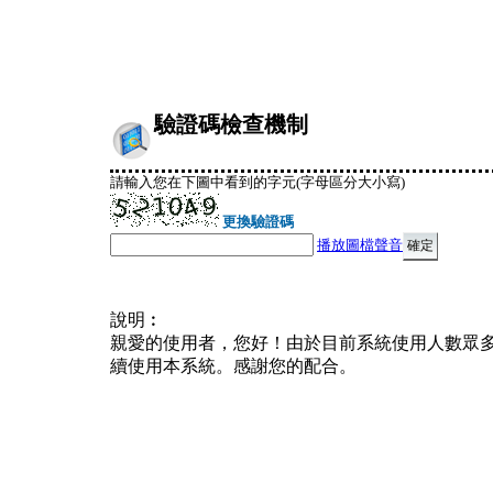
驗證碼檢查機制
請輸入您在下圖中看到的字元(字母區分大小寫)
更換驗證碼
播放圖檔聲音
說明︰
親愛的使用者，您好！由於目前系統使用人數眾
續使用本系統。感謝您的配合。