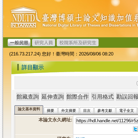
跳
臺
到
灣
主
博
要
碩
內
士
容
論
文
(216.73.217.24) 您好！臺灣時間：2026/08/06 08:20
加
值
:::
詳目顯示
系
統
論文基本資料
摘要
外文摘要
目次
參考文獻
電子全文
本論文永久網址
: