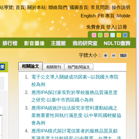
站導覽
|
首頁
|
關於本站
|
聯絡我們
|
國圖首頁
|
常見問題
|
操作說明
English
|
FB 專頁
|
Mobile
免費會員
登入
|
註冊
字體大小：
相關論文
相關期刊
熱門點閱論文
1.
電子公文導入關鍵成功因素─以我國大專院
校為例
2.
應用IPA探討家長對於學校服務品質滿意度
之研究-以臺中市西區國小為例
3.
應用IPA績效評估法探究非營利運動組織之
業務重要性與執行滿意度-以中華民國輕艇協
會為例
4.
應用IPA模式探討電信業者的服務品質及顧
客滿意度之比較研究-以中華電、台灣大、遠