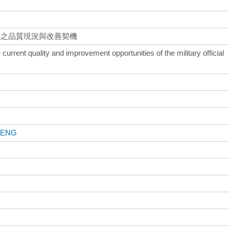
統之品質現況與改善契機
current quality and improvement opportunities of the military official
HENG