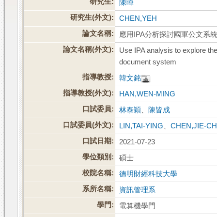
研究生:
陳曄
研究生(外文):
CHEN,YEH
論文名稱:
應用IPA分析探討國軍公文系
論文名稱(外文):
Use IPA analysis to explore the 
document system
指導教授:
韓文銘
指導教授(外文):
HAN,WEN-MING
口試委員:
林泰穎
、
陳皆成
口試委員(外文):
LIN,TAI-YING
、
CHEN,JIE-C
口試日期:
2021-07-23
學位類別:
碩士
校院名稱:
德明財經科技大學
系所名稱:
資訊管理系
學門:
電算機學門