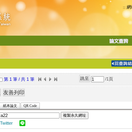
網
:::
功
能
切
換
導
覽
/1
頁
第 1 筆 / 共 1 筆
列
紙本論文
QR Code
複製永久網址
Twitter