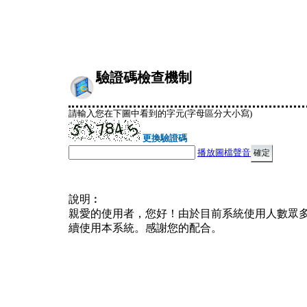
驗證碼檢查機制
請輸入您在下圖中看到的字元(字母區分大小寫)
更換驗證碼
播放圖檔聲音
說明︰
親愛的使用者，您好！由於目前系統使用人數眾
續使用本系統。感謝您的配合。