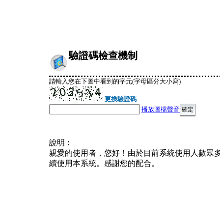
驗證碼檢查機制
請輸入您在下圖中看到的字元(字母區分大小寫)
更換驗證碼
播放圖檔聲音
說明︰
親愛的使用者，您好！由於目前系統使用人數眾
續使用本系統。感謝您的配合。