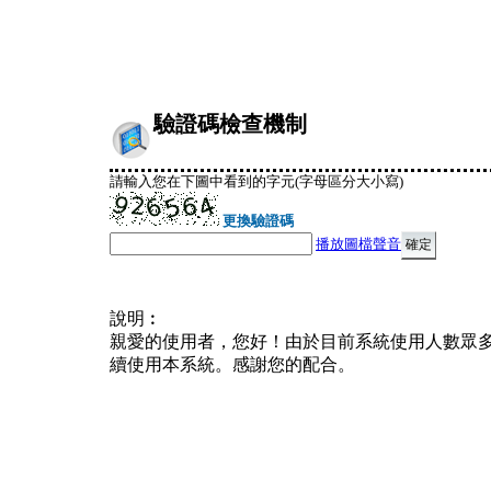
驗證碼檢查機制
請輸入您在下圖中看到的字元(字母區分大小寫)
更換驗證碼
播放圖檔聲音
說明︰
親愛的使用者，您好！由於目前系統使用人數眾
續使用本系統。感謝您的配合。