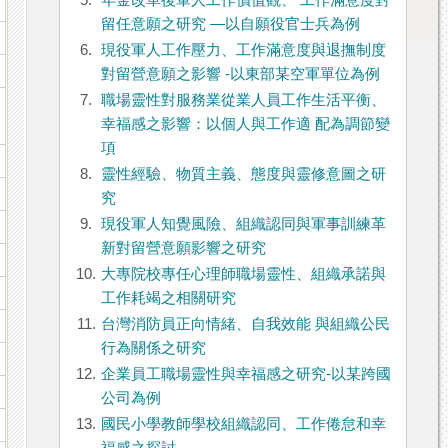
5.
年金改革後軍人工作價值觀、 工作滿意度對
留任意願之研究 —以自願役官士兵為例
6.
現役軍人工作壓力、工作滿意度與退撫制度
對留營意願之影響 -以東部某空軍單位為例
7.
職場靈性對服務業從業人員工作生活平衡、
幸福感之影響：以個人與工作適 配為調節變
項
8.
靈性經驗、物質主義、態度與靈修意圖之研
究
9.
現役軍人知覺風險、組織認同與軍事訓練革
新對留營意願影響之研究
10.
大專院校專任心理師職場靈性、組織承諾與
工作耗竭之相關研究
11.
台灣消防員正向情緒、自我效能 與組織公民
行為關係之研究
12.
企業員工職場靈性與幸福感之研究-以某跨國
公司為例
13.
國民小學教師學校組織認同、工作倦怠和幸