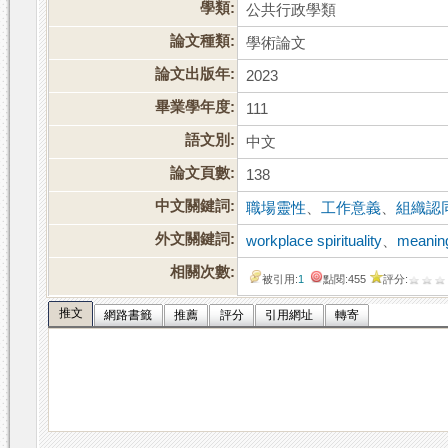
學類:
公共行政學類
論文種類:
學術論文
論文出版年:
2023
畢業學年度:
111
語文別:
中文
論文頁數:
138
中文關鍵詞:
職場靈性
、
工作意義
、
組織認
外文關鍵詞:
workplace spirituality
、
meaning
相關次數:
被引用:
1
點閱:455
評分:
推文
網路書籤
推薦
評分
引用網址
轉寄