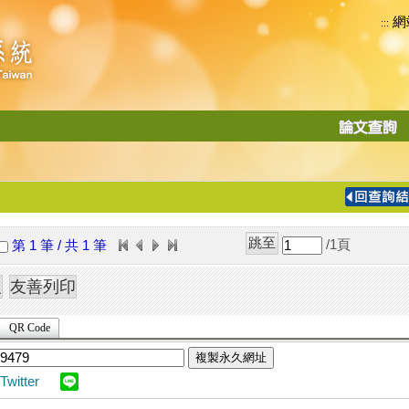
網
:::
功
能
切
換
導
覽
/1
頁
第 1 筆 / 共 1 筆
列
QR Code
複製永久網址
Twitter