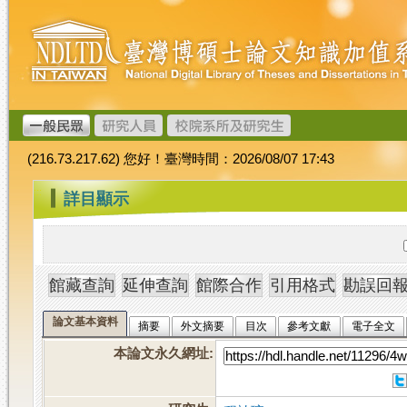
跳
臺
到
灣
主
博
要
碩
內
士
容
論
文
(216.73.217.62) 您好！臺灣時間：2026/08/07 17:43
加
值
:::
詳目顯示
系
統
論文基本資料
摘要
外文摘要
目次
參考文獻
電子全文
本論文永久網址
: