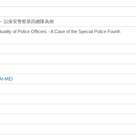
─ 以保安警察第四總隊為例
uality of Police Officers - A Case of the Special Police Fourth
AI-MEI