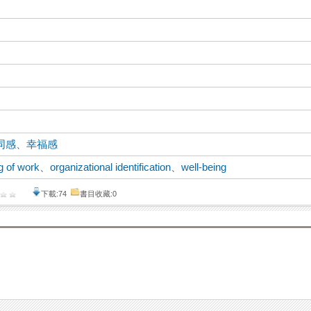
同感
、
幸福感
 of work
、
organizational identification
、
well-being
下載:74
書目收藏:0