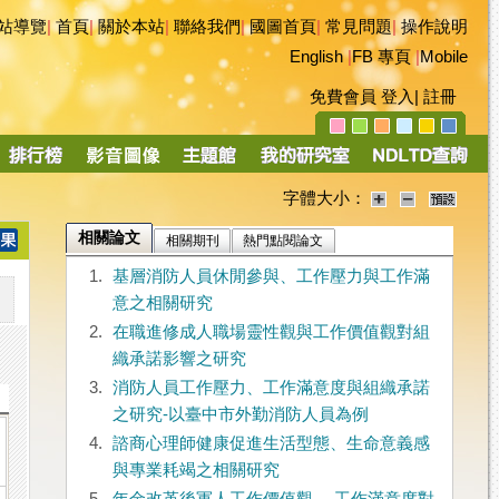
站導覽
|
首頁
|
關於本站
|
聯絡我們
|
國圖首頁
|
常見問題
|
操作說明
English
|
FB 專頁
|
Mobile
免費會員
登入
|
註冊
字體大小：
相關論文
相關期刊
熱門點閱論文
1.
基層消防人員休閒參與、工作壓力與工作滿
意之相關研究
2.
在職進修成人職場靈性觀與工作價值觀對組
織承諾影響之研究
3.
消防人員工作壓力、工作滿意度與組織承諾
之研究-以臺中市外勤消防人員為例
4.
諮商心理師健康促進生活型態、生命意義感
與專業耗竭之相關研究