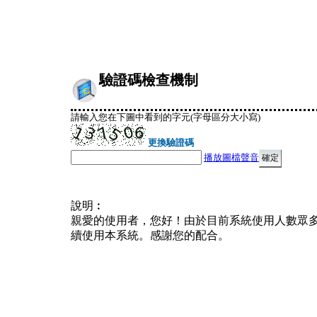
驗證碼檢查機制
請輸入您在下圖中看到的字元(字母區分大小寫)
更換驗證碼
播放圖檔聲音
說明︰
親愛的使用者，您好！由於目前系統使用人數眾
續使用本系統。感謝您的配合。