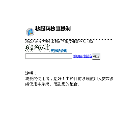
驗證碼檢查機制
請輸入您在下圖中看到的字元(字母區分大小寫)
更換驗證碼
播放圖檔聲音
說明︰
親愛的使用者，您好！由於目前系統使用人數眾
續使用本系統。感謝您的配合。