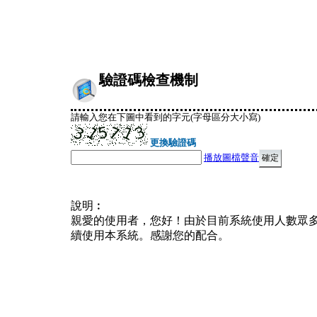
驗證碼檢查機制
請輸入您在下圖中看到的字元(字母區分大小寫)
更換驗證碼
播放圖檔聲音
說明︰
親愛的使用者，您好！由於目前系統使用人數眾
續使用本系統。感謝您的配合。