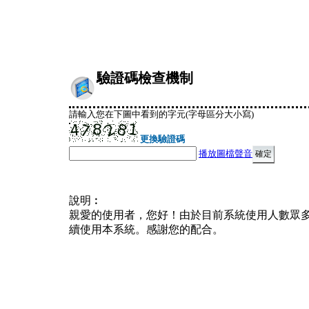
驗證碼檢查機制
請輸入您在下圖中看到的字元(字母區分大小寫)
更換驗證碼
播放圖檔聲音
說明︰
親愛的使用者，您好！由於目前系統使用人數眾
續使用本系統。感謝您的配合。