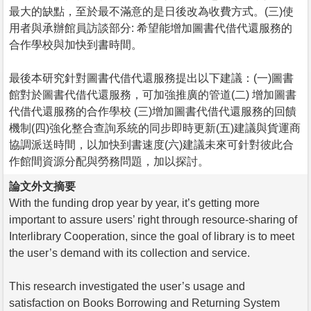
最大的缺點，至於最不滿意的是日後改為收費方式。(三)使
用者與承辦館員訪談部分: 希望能增加圖書代借代還服務的
合作學校與加快到書時間。
最後本研究針對圖書代借代還服務提出以下建議：(一)圖書
館對於圖書代借代還服務，可加強推廣的管道(二) 增加圖書
代借代還服務的合作學校 (三)增加圖書代借代還服務的回饋
機制(四)強化整合查詢系統的同步即時更新(五)建議與貨運商
協調派送時間，以加快到書速度(六)建議未來可針對彼此合
作館間資源分配與勞務問題，加以探討。
論文外文摘要
With the funding drop year by year, it’s getting more
important to assure users’ right through resource-sharing of
Interlibrary Cooperation, since the goal of library is to meet
the user’s demand with its collection and service.
This research investigated the user’s usage and
satisfaction on Books Borrowing and Returning System