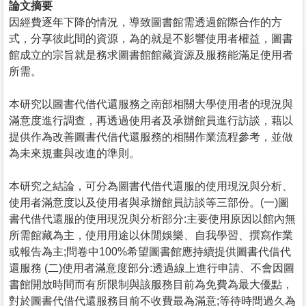
論文摘要
因經費逐年下降的情況，導致圖書館需透過館際合作的方
式，分享彼此間的資源，為的就是不影響使用者權益，圖書
館成立的宗旨就是務求圖書館館藏資源及服務能滿足使用者
所需。
本研究以圖書代借代還服務之南部相關大學使用者的現況與
滿意度進行調查，再透過使用者及承辦館員進行訪談，藉以
提供作為改善圖書代借代還服務的相關作業流程參考，並做
為未來規畫與改進的準則。
本研究之結論，可分為圖書代借代還服的使用現況與分析、
使用者滿意度以及使用者與承辦館員訪談等三部份。(一)圖
書代借代還服的使用現況與分析部分:主要使用原因以館內無
所需館藏為主，使用用途以休閒娛樂、自我學習、撰寫作業
或報告為主;問卷中100%希望圖書館應持續提供圖書代借代
還服務 (二)使用者滿意度部分:透過線上進行申請、不會因圖
書館開放時間而有所限制與該服務目前為免費為最大優點，
對於圖書代借代還服務目前不收費最為滿意;等待時間過久為