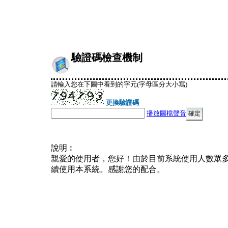
驗證碼檢查機制
請輸入您在下圖中看到的字元(字母區分大小寫)
更換驗證碼
播放圖檔聲音
說明︰
親愛的使用者，您好！由於目前系統使用人數眾
續使用本系統。感謝您的配合。