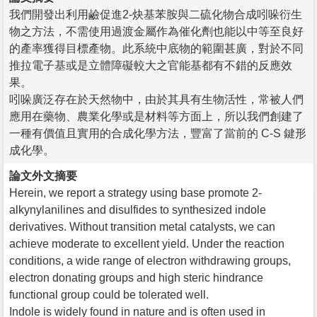
我們開發出利用鹼促進2-炔基苯胺與二硫化物合成吲哚衍生
物之方法，不需使用過渡金屬作為催化劑也能以中等至良好
的產率獲得目標產物。此系統中底物的範圍甚廣，對於不同
推拉電子基或是立體障礙較大之官能基都有不錯的反應效
果。
吲哚廣泛存在於天然物中，由於其具有生物活性，常被人們
應用在藥物、農業化學或是材料等方面上，所以我們創建了
一種有價值且實用的合成化學方法，豐富了當前的 C-S 鍵形
成化學。
論文外文摘要
Herein, we report a strategy using base promote 2-
alkynylanilines and disulfides to synthesized indole
derivatives. Without transition metal catalysts, we can
achieve moderate to excellent yield. Under the reaction
conditions, a wide range of electron withdrawing groups,
electron donating groups and high steric hindrance
functional group could be tolerated well.
Indole is widely found in nature and is often used in