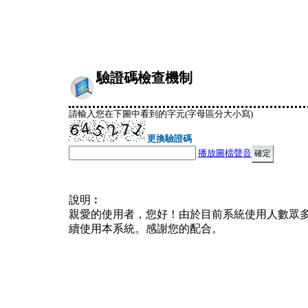
驗證碼檢查機制
請輸入您在下圖中看到的字元(字母區分大小寫)
更換驗證碼
播放圖檔聲音
說明︰
親愛的使用者，您好！由於目前系統使用人數眾
續使用本系統。感謝您的配合。