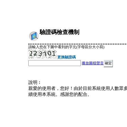
驗證碼檢查機制
請輸入您在下圖中看到的字元(字母區分大小寫)
更換驗證碼
播放圖檔聲音
說明︰
親愛的使用者，您好！由於目前系統使用人數眾
續使用本系統。感謝您的配合。