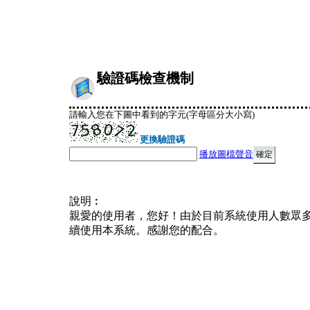
驗證碼檢查機制
請輸入您在下圖中看到的字元(字母區分大小寫)
更換驗證碼
播放圖檔聲音
說明︰
親愛的使用者，您好！由於目前系統使用人數眾
續使用本系統。感謝您的配合。