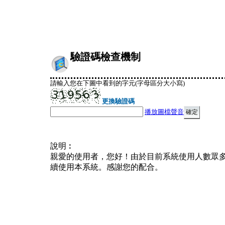
驗證碼檢查機制
請輸入您在下圖中看到的字元(字母區分大小寫)
更換驗證碼
播放圖檔聲音
說明︰
親愛的使用者，您好！由於目前系統使用人數眾
續使用本系統。感謝您的配合。