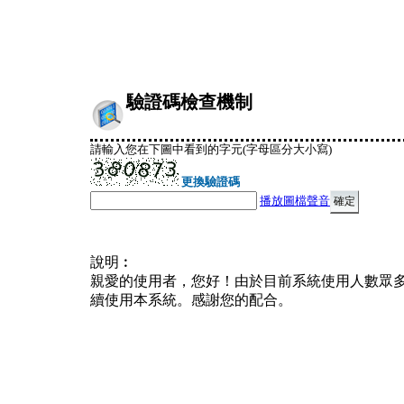
驗證碼檢查機制
請輸入您在下圖中看到的字元(字母區分大小寫)
更換驗證碼
播放圖檔聲音
說明︰
親愛的使用者，您好！由於目前系統使用人數眾
續使用本系統。感謝您的配合。