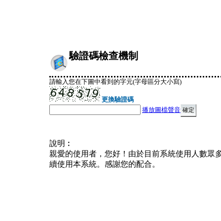
驗證碼檢查機制
請輸入您在下圖中看到的字元(字母區分大小寫)
更換驗證碼
播放圖檔聲音
說明︰
親愛的使用者，您好！由於目前系統使用人數眾
續使用本系統。感謝您的配合。