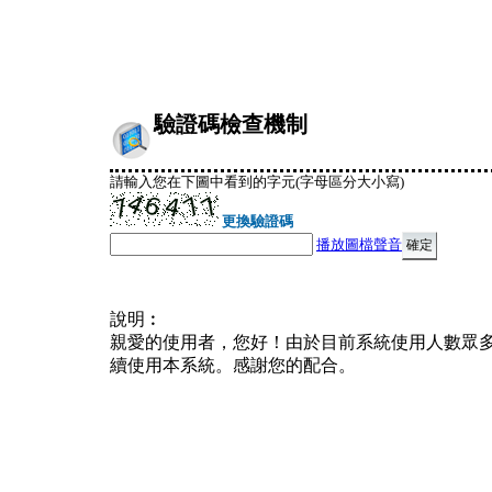
驗證碼檢查機制
請輸入您在下圖中看到的字元(字母區分大小寫)
更換驗證碼
播放圖檔聲音
說明︰
親愛的使用者，您好！由於目前系統使用人數眾
續使用本系統。感謝您的配合。