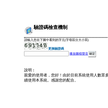
驗證碼檢查機制
請輸入您在下圖中看到的字元(字母區分大小寫)
更換驗證碼
播放圖檔聲音
說明︰
親愛的使用者，您好！由於目前系統使用人數眾
續使用本系統。感謝您的配合。