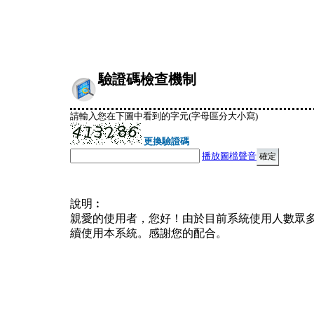
驗證碼檢查機制
請輸入您在下圖中看到的字元(字母區分大小寫)
更換驗證碼
播放圖檔聲音
說明︰
親愛的使用者，您好！由於目前系統使用人數眾
續使用本系統。感謝您的配合。