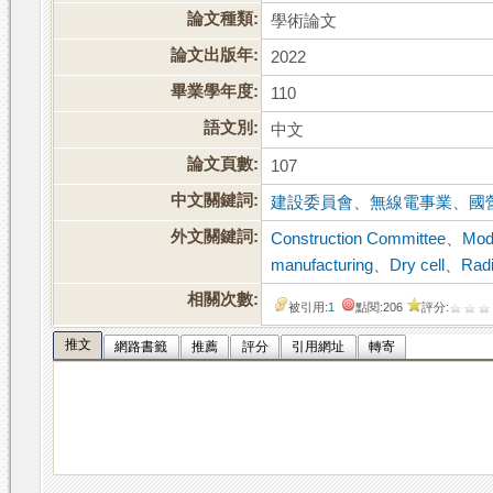
論文種類:
學術論文
論文出版年:
2022
畢業學年度:
110
語文別:
中文
論文頁數:
107
中文關鍵詞:
建設委員會
、
無線電事業
、
國
外文關鍵詞:
Construction Committee
、
Mod
manufacturing
、
Dry cell
、
Rad
相關次數:
被引用:
1
點閱:206
評分:
推文
網路書籤
推薦
評分
引用網址
轉寄