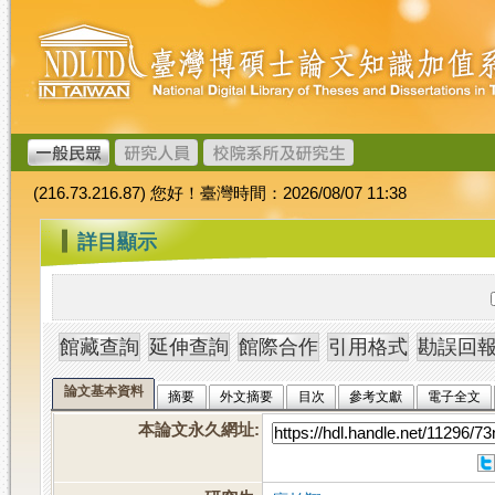
跳
臺
到
灣
主
博
要
碩
內
士
容
論
文
(216.73.216.87) 您好！臺灣時間：2026/08/07 11:38
加
值
:::
詳目顯示
系
統
論文基本資料
摘要
外文摘要
目次
參考文獻
電子全文
本論文永久網址
: