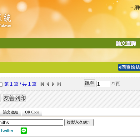
網
:::
功
能
切
換
導
覽
/1
頁
第 1 筆 / 共 1 筆
列
論文連結
QR Code
複製永久網址
Twitter