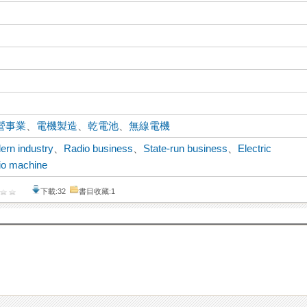
營事業
、
電機製造
、
乾電池
、
無線電機
ern industry
、
Radio business
、
State-run business
、
Electric
io machine
下載:32
書目收藏:1