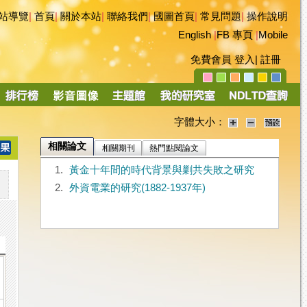
站導覽
|
首頁
|
關於本站
|
聯絡我們
|
國圖首頁
|
常見問題
|
操作說明
English
|
FB 專頁
|
Mobile
免費會員
登入
|
註冊
字體大小：
相關論文
相關期刊
熱門點閱論文
1.
黃金十年間的時代背景與剿共失敗之研究
2.
外資電業的研究(1882-1937年)