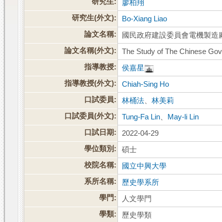
研究生:
廖柏翔
研究生(外文):
Bo-Xiang Liao
論文名稱:
國民政府建設委員會電機製造
論文名稱(外文):
The Study of The Chinese Gov
指導教授:
侯嘉星
指導教授(外文):
Chiah-Sing Ho
口試委員:
林桶法
、
林美莉
口試委員(外文):
Tung-Fa Lin
、
May-li Lin
口試日期:
2022-04-29
學位類別:
碩士
校院名稱:
國立中興大學
系所名稱:
歷史學系所
學門:
人文學門
學類:
歷史學類