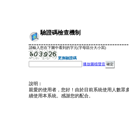
驗證碼檢查機制
請輸入您在下圖中看到的字元(字母區分大小寫)
更換驗證碼
播放圖檔聲音
說明︰
親愛的使用者，您好！由於目前系統使用人數眾
續使用本系統。感謝您的配合。