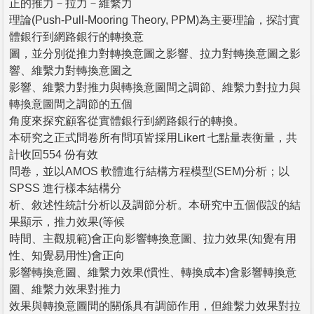
正的推力－拉力－維繫力
理論(Push-Pull-Mooring Theory, PPM)為主要理論，探討實
體銀行到網路銀行的轉換意
圖，並分別從推力對轉換意圖之影響、拉力對轉換意圖之影
響、維繫力對轉換意圖之
影響、維繫力對推力與轉換意圖間之調節、維繫力對拉力與
轉換意圖間之調節的五個
角度來探究顧客從實體銀行到網路銀行的轉換。
本研究之正式問卷所有問項皆採用Likert 七點量表衡量，共
計收回554 份有效
問卷，並以AMOS 軟體進行結構方程模型(SEM)分析；以
SPSS 進行樣本結構分
析、敘述性統計分析以及調節分析。本研究中五個假設的結
果顯示，推力效果(等候
時間、主觀規範)會正向影響轉換意圖、拉力效果(知覺有用
性、知覺易用性)會正向
影響轉換意圖、維繫力效果(慣性、轉換成本)會影響轉換意
圖、維繫力效果對推力
效果與轉換意圖間的關係具有調節作用，但維繫力效果對拉