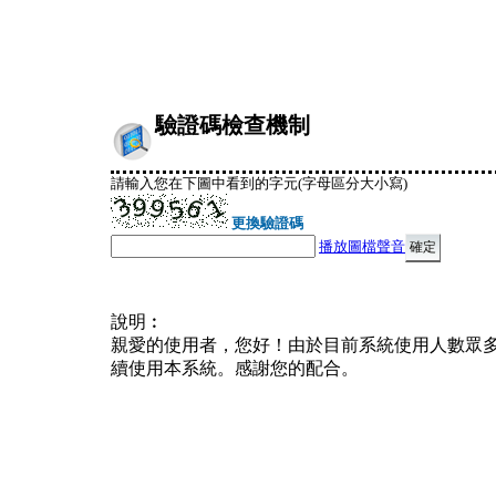
驗證碼檢查機制
請輸入您在下圖中看到的字元(字母區分大小寫)
更換驗證碼
播放圖檔聲音
說明︰
親愛的使用者，您好！由於目前系統使用人數眾
續使用本系統。感謝您的配合。