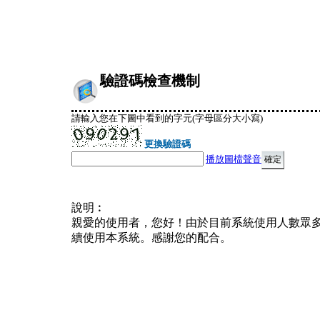
驗證碼檢查機制
請輸入您在下圖中看到的字元(字母區分大小寫)
更換驗證碼
播放圖檔聲音
說明︰
親愛的使用者，您好！由於目前系統使用人數眾
續使用本系統。感謝您的配合。