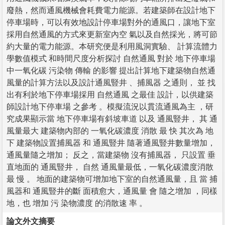
廢熱，然而通風機械會耗費電力能源。若建築師在設計地下
停車場時，可以有效地設計停車場對外的通風口，讓地下室
採用自然通風的方式來更新室內空 氣以及自然採光，將可節
約大量的電力能源。本研究便是利用風洞實驗、 計算流體力
學數值模式 和時間尺度分析探討 自然通風 對於 地下停車場
中一氧化碳 污染物 傳輸 的影響 提出計算地下建築物自然通
風量的計算方法以及設計通風豎井 、捕風器 之通則， 並 找
出有利於地下停車場採用 自然通風 之最佳 設計，以供建築
師設計地下停車場 之參考 。模擬流況以貫流通風為主 ，研
究成果顯示當 地下停車場有斜坡車道 以及 通風豎井， 其 通
風量最大 建築物內部的 一氧化碳濃度 消散 最 快 其次為 地
下 建築物設置捕風器 和 通風豎井 隨著通風豎井數量增加，
通風量隨之增加； 反之，當建築物 沒有捕風器， 只設置 垂
直地面的 通風豎井， 自然 通風量最低，一氧化碳濃度消散
最 慢 。 地面的建築物可增加地下室的自然通風量，且 當 捕
風器和 通風豎井的斷 面積愈大，通風量 會 隨之增加 ，同樣
地，也 增加 污 染物濃度 的消散速 率 。
論文外文摘要