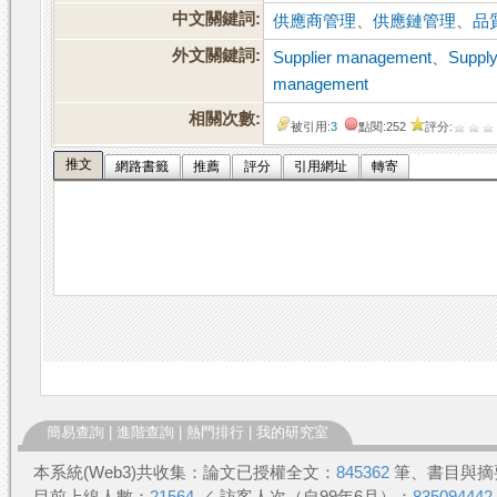
中文關鍵詞:
供應商管理
、
供應鏈管理
、
品
外文關鍵詞:
Supplier management
、
Suppl
management
相關次數:
被引用:
3
點閱:252
評分:
推文
網路書籤
推薦
評分
引用網址
轉寄
簡易查詢
|
進階查詢
|
熱門排行
|
我的研究室
本系統(Web3)共收集：論文已授權全文：
845362
筆、書目與摘