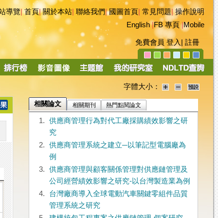
站導覽
|
首頁
|
關於本站
|
聯絡我們
|
國圖首頁
|
常見問題
|
操作說明
English
|
FB 專頁
|
Mobile
免費會員
登入
|
註冊
字體大小：
相關論文
相關期刊
熱門點閱論文
1.
供應商管理行為對代工廠採購績效影響之研
究
2.
供應商管理系統之建立─以筆記型電腦廠為
例
3.
供應商管理與顧客關係管理對供應鏈管理及
公司經營績效影響之研究-以台灣製造業為例
4.
台灣廠商導入全球電動汽車關鍵零組件品質
管理系統之研究