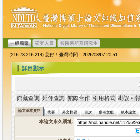
跳
臺
到
灣
主
博
要
碩
內
士
容
論
文
(216.73.216.214) 您好！臺灣時間：2026/08/07 20:51
加
值
:::
詳目顯示
系
統
論文基本資料
摘要
外文摘要
目次
參考文獻
紙本論文
本論文永久網址
: