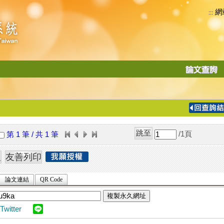
網
:::
功
能
切
換
導
覽
/1
頁
第 1 筆 / 共 1 筆
列
論文連結
QR Code
複製永久網址
Twitter