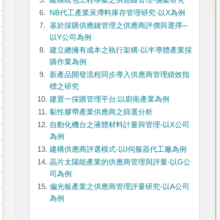
5.
建構統包工程專案之供應鏈管理-個案研究
6.
NB代工產業呆滯料庫存管理研究-以X為例
7.
基於採購供應鏈管理之供應商評價與選擇─
以Y公司為例
8.
建立總擁有成本之執行架構-以半導體產業採
購作業為例
9.
新產品開發流程同步導入供應商管理績效指
標之研究
10.
建置一採購管理平台:以廚衛產業為例
11.
黏性膠帶產業供應商之篩選分析
12.
自動化機台之液體材料計量與管理-以X公司
為例
13.
建構供應商評選模式-以I伺服器代工廠為例
14.
晶片太陽能產業的供應商管理與評量-以G公
司為例
15.
偏光板產業之供應商管理評量研究-以A公司
為例