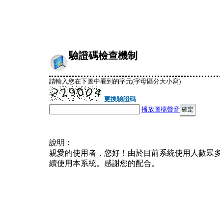
驗證碼檢查機制
請輸入您在下圖中看到的字元(字母區分大小寫)
更換驗證碼
播放圖檔聲音
說明︰
親愛的使用者，您好！由於目前系統使用人數眾
續使用本系統。感謝您的配合。