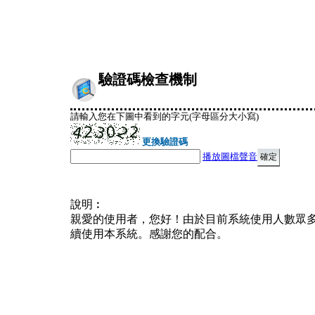
驗證碼檢查機制
請輸入您在下圖中看到的字元(字母區分大小寫)
更換驗證碼
播放圖檔聲音
說明︰
親愛的使用者，您好！由於目前系統使用人數眾
續使用本系統。感謝您的配合。