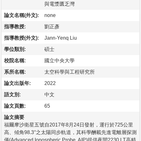
與電漿匱乏灣
論文名稱(外文):
none
指導教授:
劉正彥
指導教授(外文):
Jann-Yenq Liu
學位類別:
碩士
校院名稱:
國立中央大學
系所名稱:
太空科學與工程研究所
論文出版年:
2022
語文別:
中文
論文頁數:
65
論文摘要
福爾摩沙衛星五號自2017年8月24日發射，運行於725公里
高、傾角98.3°之太陽同步軌道，其科學酬載先進電離層探測
儀(Advanced Ionospheric Probe, AIP)提供夜間2230 LT高精