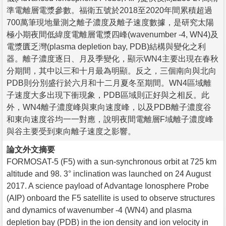
準電離層電漿參數。福衛五號於2018至2020年間累積超過
700萬筆現地量測之離子濃度及離子速度數據，是研究太陽
極小期夜間低緯度電離層電漿四峰(wavenumber -4, WN4)及
電漿匱乏灣(plasma depletion bay, PDB)結構與變化之利
器。離子濃度逐日、月及季變化，顯示WN4主要出現在春秋
分期間，其中以三和十月最為明顯。反之，三個南向與北向
PDB則分別盛行於六月和十二月夏冬至期間。WN4區域離
子速度大多出現下衝現象，PDB區域則正好與之相反。此
外，WN4離子濃度峰與東向速度峰，以及PDB離子濃度谷
和東向速度谷均一一對應，說明夜間電離層F域離子濃度峰
與谷主要受到東向離子速度之影響。
論文外文摘要
FORMOSAT-5 (F5) with a sun-synchronous orbit at 725 km
altitude and 98. 3° inclination was launched on 24 August
2017. A science payload of Advantage Ionosphere Probe
(AIP) onboard the F5 satellite is used to observe structures
and dynamics of wavenumber -4 (WN4) and plasma
depletion bay (PDB) in the ion density and ion velocity in