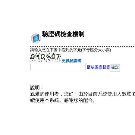
驗證碼檢查機制
請輸入您在下圖中看到的字元(字母區分大小寫)
更換驗證碼
播放圖檔聲音
說明︰
親愛的使用者，您好！由於目前系統使用人數眾
續使用本系統。感謝您的配合。