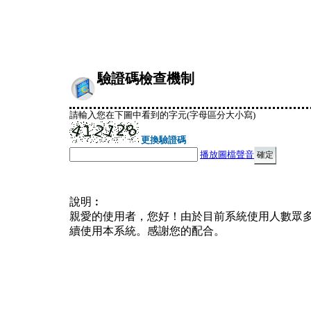
驗證碼檢查機制
請輸入您在下圖中看到的字元(字母區分大小寫)
更換驗證碼
播放圖檔聲音
說明︰
親愛的使用者，您好！由於目前系統使用人數眾
續使用本系統。感謝您的配合。