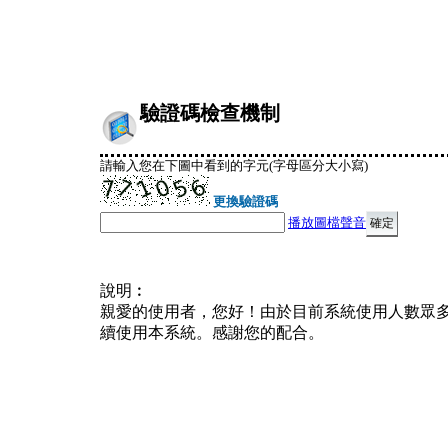
驗證碼檢查機制
請輸入您在下圖中看到的字元(字母區分大小寫)
更換驗證碼
播放圖檔聲音
說明︰
親愛的使用者，您好！由於目前系統使用人數眾
續使用本系統。感謝您的配合。