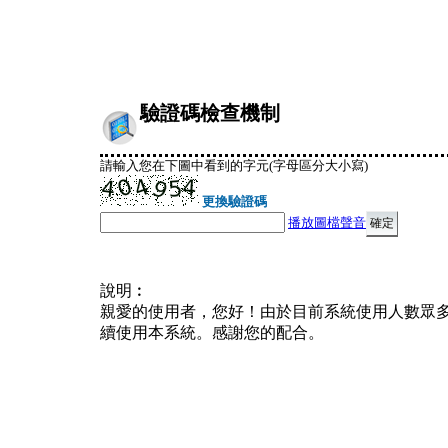
驗證碼檢查機制
請輸入您在下圖中看到的字元(字母區分大小寫)
更換驗證碼
播放圖檔聲音
說明︰
親愛的使用者，您好！由於目前系統使用人數眾
續使用本系統。感謝您的配合。