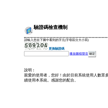
驗證碼檢查機制
請輸入您在下圖中看到的字元(字母區分大小寫)
更換驗證碼
播放圖檔聲音
說明︰
親愛的使用者，您好！由於目前系統使用人數眾
續使用本系統。感謝您的配合。