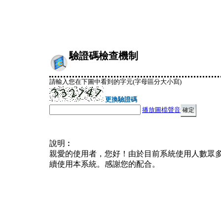
驗證碼檢查機制
請輸入您在下圖中看到的字元(字母區分大小寫)
更換驗證碼
播放圖檔聲音
說明︰
親愛的使用者，您好！由於目前系統使用人數眾
續使用本系統。感謝您的配合。