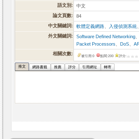
語文別:
中文
論文頁數:
84
中文關鍵詞:
軟體定義網路
、
入侵偵測系統
外文關鍵詞:
Software Defined Networking
Packet Processors
、
DoS
、
AR
相關次數:
被引用:0
點閱:200
評分:
推文
網路書籤
推薦
評分
引用網址
轉寄