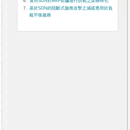
6.
運用SDN對ARP欺騙進行防範之架構研究
7.
基於SDN的阻斷式服務攻擊之減緩應用於負
載平衡服務