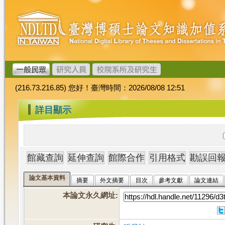
跳
臺
到
灣
主
博
要
碩
內
士
容
論
文
(216.73.216.85) 您好！臺灣時間：2026/08/08 12:51
加
值
:::
詳目顯示
系
統
論文基本資料
摘要
外文摘要
目次
參考文獻
論文連結
本論文永久網址
: