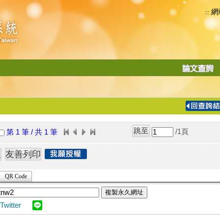
網
:::
功
能
切
換
導
覽
/1
頁
第 1 筆 / 共 1 筆
列
QR Code
複製永久網址
Twitter