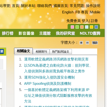
站導覽
|
首頁
|
關於本站
|
聯絡我們
|
國圖首頁
|
常見問題
|
操作說明
English
|
FB 專頁
|
Mobile
免費會員
登入
|
註冊
字體大小：
相關論文
相關期刊
熱門點閱論文
1.
運用軟體定義網路消弭網路攻擊初期災害
2.
以SDN為基礎之自動化防火牆：規則學習、
入侵偵測與多路頻寬負載平衡器之實作
3.
運用SDN強化入侵防護安全機制
4.
ARP Spoofing偵測及防護機制
5.
一個基於軟體定義網路架構下利用來源 IP
位址之熵值偵測分散式阻斷服務攻擊的有效
方法