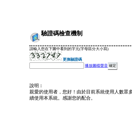
驗證碼檢查機制
請輸入您在下圖中看到的字元(字母區分大小寫)
更換驗證碼
播放圖檔聲音
說明︰
親愛的使用者，您好！由於目前系統使用人數眾
續使用本系統。感謝您的配合。