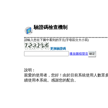
驗證碼檢查機制
請輸入您在下圖中看到的字元(字母區分大小寫)
更換驗證碼
播放圖檔聲音
說明︰
親愛的使用者，您好！由於目前系統使用人數眾
續使用本系統。感謝您的配合。