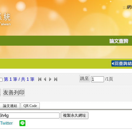
網
:::
功
能
切
換
導
覽
/1
頁
第 1 筆 / 共 1 筆
列
論文連結
QR Code
複製永久網址
Twitter