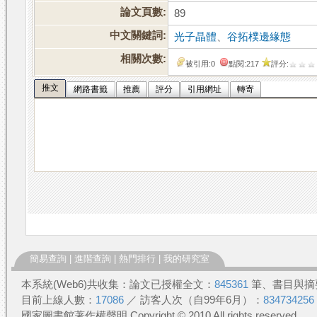
論文頁數:
89
中文關鍵詞:
光子晶體
、
谷拓樸邊緣態
相關次數:
被引用:0
點閱:217
評分:
推文
網路書籤
推薦
評分
引用網址
轉寄
簡易查詢
|
進階查詢
|
熱門排行
|
我的研究室
本系統(Web6)共收集：論文已授權全文：
845361
筆、書目與摘
目前上線人數：
17086
／ 訪客人次（自99年6月）：
834734256
國家圖書館著作權聲明 Copyright © 2010 All rights reserved.