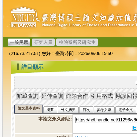
跳
臺
到
灣
主
博
要
碩
內
士
容
論
文
(216.73.217.51) 您好！臺灣時間：2026/08/06 19:50
加
值
:::
詳目顯示
系
統
論文基本資料
摘要
外文摘要
目次
參考文獻
電子全文
本論文永久網址
: