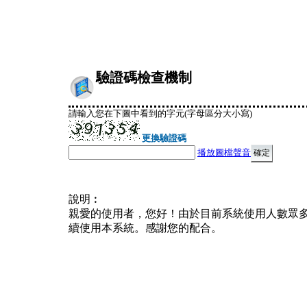
驗證碼檢查機制
請輸入您在下圖中看到的字元(字母區分大小寫)
更換驗證碼
播放圖檔聲音
說明︰
親愛的使用者，您好！由於目前系統使用人數眾
續使用本系統。感謝您的配合。