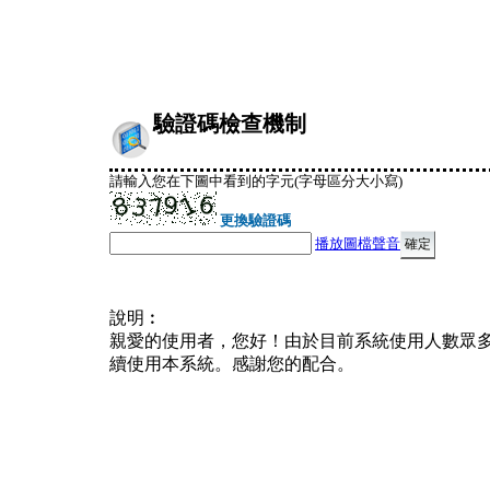
驗證碼檢查機制
請輸入您在下圖中看到的字元(字母區分大小寫)
更換驗證碼
播放圖檔聲音
說明︰
親愛的使用者，您好！由於目前系統使用人數眾
續使用本系統。感謝您的配合。