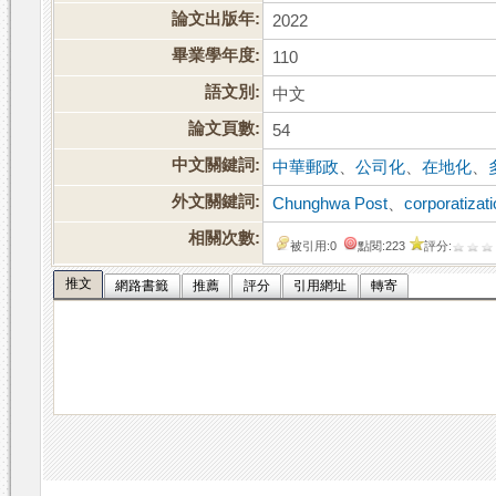
論文出版年:
2022
畢業學年度:
110
語文別:
中文
論文頁數:
54
中文關鍵詞:
中華郵政
、
公司化
、
在地化
、
外文關鍵詞:
Chunghwa Post
、
corporatizat
相關次數:
被引用:0
點閱:223
評分:
推文
網路書籤
推薦
評分
引用網址
轉寄