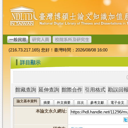
跳
臺
到
灣
主
博
要
碩
內
士
容
論
文
(216.73.217.165) 您好！臺灣時間：2026/08/08 16:00
加
值
:::
詳目顯示
系
統
論文基本資料
摘要
外文摘要
目次
參考文獻
電子全文
本論文永久網址
: