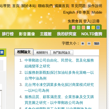
站導覽
|
首頁
|
關於本站
|
聯絡我們
|
國圖首頁
|
常見問題
|
操作說明
English
|
FB 專頁
|
Mobile
免費會員
登入
|
註冊
字體大小：
相關論文
相關期刊
熱門點閱論文
1.
中華郵政公司自由化、民營化、普及化服務
組織變革之研究
2.
以服務創新觀點探討加油站多角化策略—以
台灣中油為例
3.
北台灣冷凍空調業多角化探討商業模式研究
—以H公司為例
4.
服務品質、顧客滿意度、企業形象及交叉購
買意圖之研究－以中華郵政公司為例