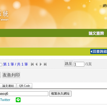
網
:::
功
能
切
換
導
覽
/1
頁
第 1 筆 / 共 1 筆
列
論文連結
QR Code
複製永久網址
Twitter