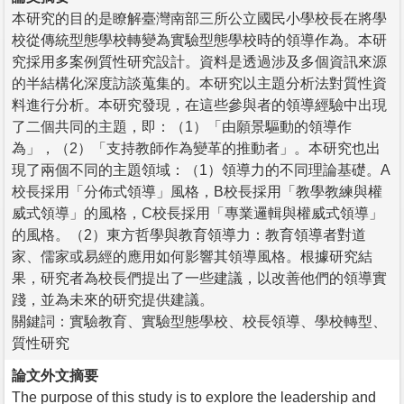
本研究的目的是瞭解臺灣南部三所公立國民小學校長在將學
校從傳統型態學校轉變為實驗型態學校時的領導作為。本研
究採用多案例質性研究設計。資料是透過涉及多個資訊來源
的半結構化深度訪談蒐集的。本研究以主題分析法對質性資
料進行分析。本研究發現，在這些參與者的領導經驗中出現
了二個共同的主題，即：（1）「由願景驅動的領導作
為」，（2）「支持教師作為變革的推動者」。本研究也出
現了兩個不同的主題領域：（1）領導力的不同理論基礎。A
校長採用「分佈式領導」風格，B校長採用「教學教練與權
威式領導」的風格，C校長採用「專業邏輯與權威式領導」
的風格。（2）東方哲學與教育領導力：教育領導者對道
家、儒家或易經的應用如何影響其領導風格。根據研究結
果，研究者為校長們提出了一些建議，以改善他們的領導實
踐，並為未來的研究提供建議。
關鍵詞：實驗教育、實驗型態學校、校長領導、學校轉型、
質性研究
論文外文摘要
The purpose of this study is to explore the leadership and